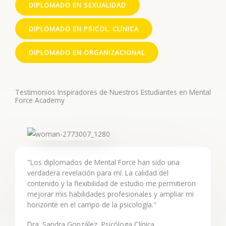
r
DIPLOMADO EN SEXUALIDAD
a
DIPLOMADO EN PSICOL. CLÍNICA
d
o
DIPLOMADO EN ORGANIZACIONAL
c
o
n
Testimonios Inspiradores de Nuestros Estudiantes en Mental
5
Force Academy
d
e
5
"Los diplomados de Mental Force han sido una
verdadera revelación para mí. La calidad del
contenido y la flexibilidad de estudio me permitieron
mejorar mis habilidades profesionales y ampliar mi
horizonte en el campo de la psicología."
Dra. Sandra González, Psicóloga Clínica.