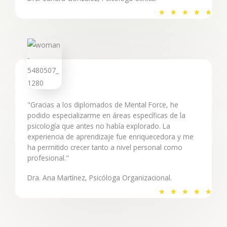
V
★
★
★
★
★
a
l
o
r
a
d
o
"Gracias a los diplomados de Mental Force, he
c
podido especializarme en áreas específicas de la
o
psicología que antes no había explorado. La
experiencia de aprendizaje fue enriquecedora y me
n
ha permitido crecer tanto a nivel personal como
5
profesional."
d
e
Dra. Ana Martínez, Psicóloga Organizacional.
5
V
★
★
★
★
★
a
l
o