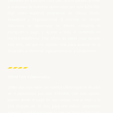
valorados en $750.000 cada uno, ahora puedes acceder
e
a cualquiera de nuestros diplomados por solo $250.000.
5
Elige entre nuestros programas de Clínica, Duelo,
Sexualidad y Organizacional. El proceso es simple:
selecciona tu diplomado de interés, completa la
inscripción y pago, y accede a todo el contenido en
nuestra plataforma. Esta oferta es válida solo durante
este mes, así que no esperes más para avanzar en tu
desarrollo profesional. ¡Aplican términos y condiciones!
Oferta Pack 4 Diplomados
Obtén aún más valor con nuestra oferta especial de pack
de 4 diplomados por solo $500.000. Con esta opción,
puedes dividir el pago en dos cuotas, una al inicio y la
otra después de 30 días, para una mayor comodidad.
Además, si optas por pagar la cantidad total de $500.000