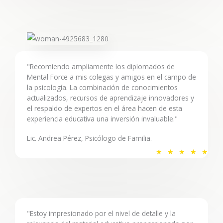
r
a
d
o
c
"Recomiendo ampliamente los diplomados de
o
Mental Force a mis colegas y amigos en el campo de
la psicología. La combinación de conocimientos
n
actualizados, recursos de aprendizaje innovadores y
5
el respaldo de expertos en el área hacen de esta
d
experiencia educativa una inversión invaluable."
e
5
Lic. Andrea Pérez, Psicólogo de Familia.
V
★
★
★
★
★
a
l
o
r
a
"Estoy impresionado por el nivel de detalle y la