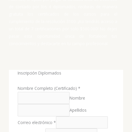
de contado por los 4 diplomados, recibirás de manera
gratuita los certificados de los cursos para el
cumplimiento de la resolución 3100. ¡Así tendrás acceso a
un total de 7 certificaciones por solo $500.000! No dejes
pasar esta oportunidad única de fortalecer tus
conocimientos y destacarte en tu campo profesional.
Inscripción Diplomados
Nombre Completo (Certificado)
*
Nombre
Apellidos
Correo electrónico
*