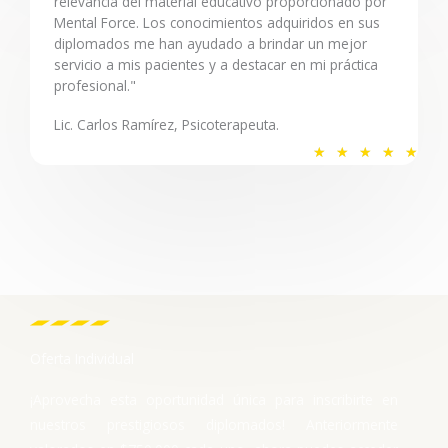
relevancia del material educativo proporcionado por
d
Mental Force. Los conocimientos adquiridos en sus
o
diplomados me han ayudado a brindar un mejor
c
servicio a mis pacientes y a destacar en mi práctica
o
profesional."
n
Lic. Carlos Ramírez, Psicoterapeuta.
5
V
d
★
★
★
★
★
a
e
l
5
o
r
a
d
o
c
Oferta Individual
o
n
¡Aprovecha esta oportunidad única para inscribirte en
5
nuestros prestigiosos diplomados! Anteriormente
d