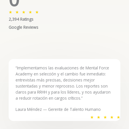
V
★
★
★
★
★
2,394 Ratings
a
l
Google Reviews
o
r
a
d
o
“Implementamos las evaluaciones de Mental Force
c
Academy en selección y el cambio fue inmediato:
o
entrevistas más precisas, decisiones mejor
n
sustentadas y menor reproceso. Los reportes son
5
claros para RRHH y para los líderes, y nos ayudaron
a reducir rotación en cargos críticos.”
d
e
Laura Méndez — Gerente de Talento Humano
5
V
★
★
★
★
★
a