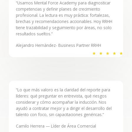
c
“Usamos Mental Force Academy para diagnosticar
o
competencias y definir planes de crecimiento
profesional. La lectura es muy práctica: fortalezas,
n
brechas y recomendaciones accionables. Hoy RRHH
5
tiene trazabilidad y seguimiento por áreas, no solo
d
resultados sueltos.”
e
5
Alejandro Hernàndez- Business Partner RRHH
V
★
★
★
★
★
a
l
o
r
a
“Lo que más valoro es la claridad del reporte para
líderes: qué preguntar en entrevista, qué riesgos
d
considerar y cómo acompañar la inducción. Nos
o
ayudó a contratar mejor y a dirigir el desarrollo del
c
talento con foco, sin capacitaciones genéricas.”
o
Camilo Herrera — Líder de Área Comercial
n