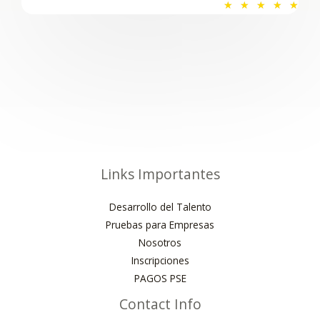
V
5
★
★
★
★
★
a
d
l
e
o
5
r
a
d
o
c
o
Links Importantes
n
5
Desarrollo del Talento
d
Pruebas para Empresas
e
Nosotros
5
Inscripciones
PAGOS PSE
Contact Info