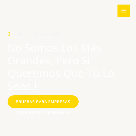
Ir
al
contenido
TALENT ANALYTICS
No Somos Los Más
Grandes, Pero Si
Queremos Que Tú Lo
Seas.!
PRUEBAS PARA EMPRESAS
CAPACITACIÓN EMPRESAS