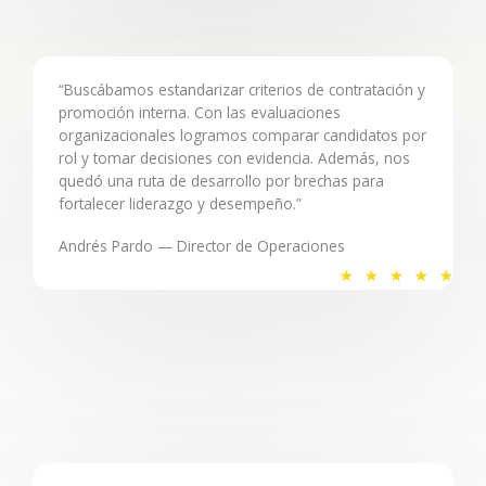
l
o
r
a
“Buscábamos estandarizar criterios de contratación y
promoción interna. Con las evaluaciones
d
organizacionales logramos comparar candidatos por
o
rol y tomar decisiones con evidencia. Además, nos
c
quedó una ruta de desarrollo por brechas para
o
fortalecer liderazgo y desempeño.”
n
Andrés Pardo — Director de Operaciones
5
V
d
★
★
★
★
★
a
e
l
5
o
r
a
d
o