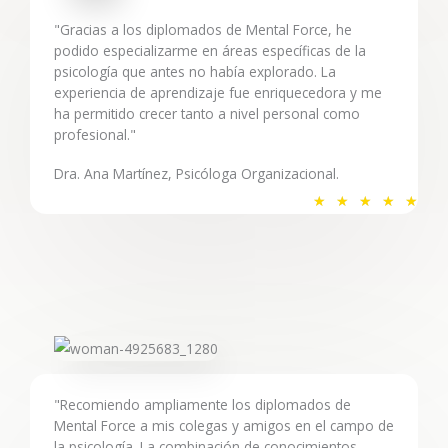
o
"Gracias a los diplomados de Mental Force, he
c
podido especializarme en áreas específicas de la
o
psicología que antes no había explorado. La
experiencia de aprendizaje fue enriquecedora y me
n
ha permitido crecer tanto a nivel personal como
5
profesional."
d
e
Dra. Ana Martínez, Psicóloga Organizacional.
5
V
★
★
★
★
★
a
l
o
r
a
d
o
c
"Recomiendo ampliamente los diplomados de
o
Mental Force a mis colegas y amigos en el campo de
la psicología. La combinación de conocimientos
n