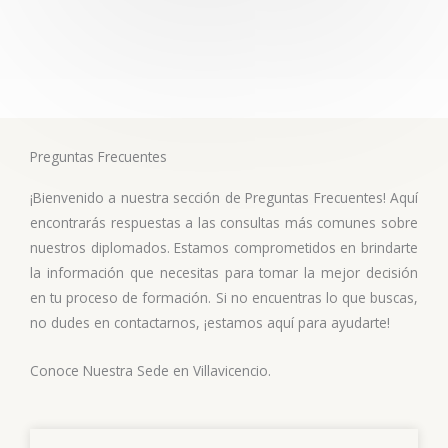
l
5
o
r
a
d
o
Preguntas Frecuentes
c
o
¡Bienvenido a nuestra sección de Preguntas Frecuentes! Aquí
n
encontrarás respuestas a las consultas más comunes sobre
5
nuestros diplomados. Estamos comprometidos en brindarte
d
la información que necesitas para tomar la mejor decisión
e
en tu proceso de formación. Si no encuentras lo que buscas,
5
no dudes en contactarnos, ¡estamos aquí para ayudarte!
Conoce Nuestra Sede en Villavicencio.