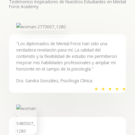
Testimonios Inspiradores de Nuestros Estudiantes en Mental
5
Force Academy
d
e
5
"Los diplomados de Mental Force han sido una
verdadera revelación para mí. La calidad del
contenido y la flexibilidad de estudio me permitieron
mejorar mis habilidades profesionales y ampliar mi
horizonte en el campo de la psicología."
Dra. Sandra González, Psicóloga Clínica.
V
★
★
★
★
★
a
l
o
r
a
d