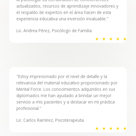
actualizados, recursos de aprendizaje innovadores y
5
el respaldo de expertos en el área hacen de esta
d
experiencia educativa una inversión invaluable."
e
5
Lic. Andrea Pérez, Psicólogo de Familia.
V
★
★
★
★
★
a
l
o
r
a
"Estoy impresionado por el nivel de detalle y la
relevancia del material educativo proporcionado por
d
Mental Force. Los conocimientos adquiridos en sus
o
diplomados me han ayudado a brindar un mejor
c
servicio a mis pacientes y a destacar en mi práctica
o
profesional."
n
Lic. Carlos Ramírez, Psicoterapeuta.
5
V
d
★
★
★
★
★
a
e