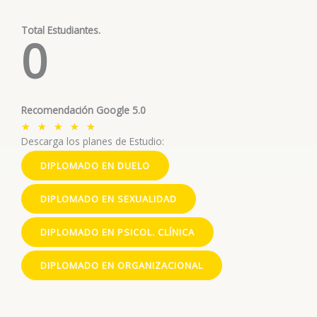
Total Estudiantes.
0
Recomendación Google 5.0
V
★
★
★
★
★
Descarga los planes de Estudio:
a
l
DIPLOMADO EN DUELO
o
r
DIPLOMADO EN SEXUALIDAD
a
DIPLOMADO EN PSICOL. CLÍNICA
d
o
DIPLOMADO EN ORGANIZACIONAL
c
o
n